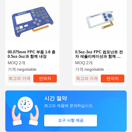
00.075mm FPC 부품 1-8 층
0.5oz-3oz FPC 컴포넌트 전
0.5oz-3oz과 함께 내장
자 애플리케이션과 함께 내
장
MOQ:
2개
MOQ:
2개
가격:
negotiable
가격:
negotiable
최고의 가격
연락처
최고의 가격
연락처
시간 절약
최고의 제품에 문의하십시오.
요구 사항 제공