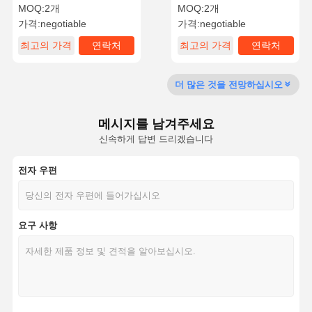
치
MOQ:
2개
MOQ:
2개
가격:
negotiable
가격:
negotiable
최고의 가격
연락처
최고의 가격
연락처
공장 투어
품질 관리
저희와 연락
뉴스
더 많은 것을 전망하십시오
메시지를 남겨주세요
인용 을 요청
신속하게 답변 드리겠습니다
하십시오
전자 우편
맞춘 멤브레인 스위치
산업적 멤브레인 스위치
요구 사항
신축막 스위치
PCB 멤브레인 스위치
FPC 멤브레인 스위치