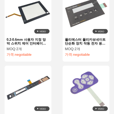
0.2-0.6mm 사용자 지정 망
폴리에스터 폴리카보네이트
막 스위치 제어 인터페이스
단순화 장치 작동 전자 응용
장치 성능을 최적화
프로그램을위한 사용자 지정
MOQ:
2개
MOQ:
2개
키보드 막
가격:
negotiable
가격:
negotiable
집
제품
비디오
우리 에 관한
것