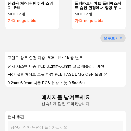
산업용 제어판 방수막 스위
폴리카보네이트 폴리에스테
치 IP65
르 습한 환경에서 항공 우주
장비용 사용자 지정 망막 스
MOQ:
2개
MOQ:
2개
위치
가격:
negotiable
가격:
negotiable
공장 투어
품질 관리
저희와 연락
뉴스
모두보기
인용 을 요청
고밀도 상호 연결 다층 PCB FR-4 15 층 번호
하십시오
전자 시스템 다층 PCB 0.2mm-6.0mm 고급 애플리케이션
FR-4 폴리마이드 고급 다층 PCB HASL ENIG OSP 몰입 은
맞춘 멤브레인 스위치
0.2mm-6.0mm 다층 PCB 향상 기능 0.5oz-6oz
알루미늄 FR-4 알로겐 없는 로저스 다층 PCB FR-4 고 TG
산업적 멤브레인 스위치
메시지를 남겨주세요
콤팩트하고 역동적인 환경을 위한 FPC 꼬리와 함께 혁신적인 PCB
신속하게 답변 드리겠습니다
신축막 스위치
0.1mm 최소 흔적 간격 PCB와 FPC 꼬리 FR-4 1oz
PCB 멤브레인 스위치
0.4mm-2.0mm 2-8층 PCB와 FPC 꼬리 공간 제한 레이아웃
전자 우편
0.5oz 1oz 2oz PCB와 FPC 꼬리 인쇄 회로판
FPC 멤브레인 스위치