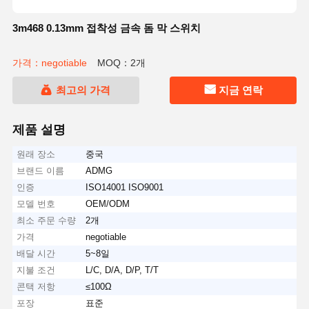
3m468 0.13mm 접착성 금속 돔 막 스위치
가격：negotiable
MOQ：2개
최고의 가격
지금 연락
제품 설명
원래 장소
중국
브랜드 이름
ADMG
인증
ISO14001 ISO9001
모델 번호
OEM/ODM
최소 주문 수량
2개
가격
negotiable
배달 시간
5~8일
지불 조건
L/C, D/A, D/P, T/T
콘택 저항
≤100Ω
포장
표준