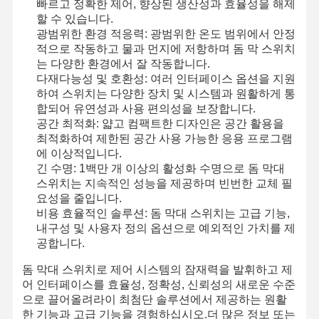
빠르고 정확한 제어, 향상된 생산성과 효율성을 해제
할 수 있습니다.
백라이트 멤브레인 스위치
광범위한 환경 적응력: 광범위한 온도 범위에서 안정
적으로 작동하고 물과 먼지에 저항하며 돔 막 스위치
키패드 멤브레인 스위치
는 다양한 환경에서 잘 작동합니다.
다재다능성 및 호환성: 여러 인터페이스 옵션을 지원
얇은막 패널 스위치
하여 스위치는 다양한 장치 및 시스템과 원활하게 통
합되어 유연성과 사용 편의성을 보장합니다.
그래픽 덮개
공간 최적화: 얇고 컴팩트한 디자인은 공간 활용을
최적화하여 제한된 공간 사용 가능한 응용 프로그램
PET 회로
에 이상적입니다.
긴 수명: 1백만 개 이상의 활성화 수명으로 돔 막대
빛 가이드 필름
스위치는 지속적인 성능을 제공하며 빈번한 교체 필
요성을 줄입니다.
금속 돔 조립
비용 효율적인 솔루션: 돔 막대 스위치는 고급 기능,
내구성 및 사용자 정의 옵션으로 예외적인 가치를 제
PMMA 렌즈
공합니다.
돔 막대 스위치로 제어 시스템의 잠재력을 발휘하고 제
어 인터페이스를 효율성, 정확성, 신뢰성의 새로운 수준
으로 끌어올려라이 최첨단 솔루션에서 제공하는 원활
한 기능과 고급 기능을 경험하십시오.더 많은 정보 또는