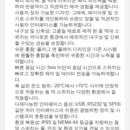
촉각 피드백: 돔 막대 스위치는 촉각 피드백을 제공
하여 반응적이고 직관적인 제어 경험을 제공합니다.
사용자 정의 가능한 디자인: 그래픽, 레이아웃 및 크
기로 스위치를 개인화하여 브랜드 정렬 및 직관적인
사용자 인터페이스를 가능하게합니다.
내구성 및 신뢰성: 고품질 재료로 제작 된 돔 막대 스
위치는 까다로운 환경에서 예외적인 내구성 및 신뢰
할 수있는 성능을 보장합니다.
쉬운 통합: 플러그 앤 플레이 디자인은 기존 시스템
에 원활한 통합을 촉진하여 귀중한 시간과 노력을 절
약합니다.
빠른 응답 시간: 5ms 미만의 응답 시간으로 스위치는
빠르고 정확한 제어 및 데이터 전송을 가능하게합니
다.
폭 넓은 온도 범위: -20°C에서 +70°C 사이에 안정적
으로 작동하는 돔 막 스위치는 다양한 환경에서 잘
작동합니다.
다재다능한 인터페이스 옵션: USB, RS232 및 SPI와
같은 여러 인터페이스의 지원은 광범위한 장치 및 시
집
제품
비디오
우리 에 관한
스템과의 호환성을 보장합니다.
것
환경 복원성: IP65 및 NEMA 4X 등급을 자랑하는 돔
막 스위치는 물, 먼지 및 환경 요인을 견딜 수 있으며,