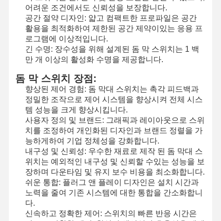
어려운 조건에서도 신뢰성을 보장합니다.
공간 절약 디자인: 얇고 컴팩트한 프로파일은 공간
활용을 최적화하여 제한된 공간 제약이있는 응용 프
로그램에 이상적입니다.
공장 투어
품질 관리
저희와 연락
뉴스
긴 수명: 장수성을 위해 설계된 돔 막 스위치는 1 백
만 개 이상의 활성화 수명을 제공합니다.
돔 막 스위치 장점:
향상된 제어 경험: 돔 막대 스위치는 촉각 피드백과
인용 을 요청
정밀한 조작으로 제어 시스템을 향상시켜 전체 시스
하십시오
템 성능을 크게 향상시킵니다.
사용자 정의 및 브랜드: 그래픽과 레이아웃으로 스위
치를 조정하여 개인화된 디자인과 브랜드 정렬을 가
맞춘 멤브레인 스위치
능하게하여 기업 정체성을 강화합니다.
내구성 및 신뢰성: 우수한 재료로 제작 된 돔 막대 스
산업적 멤브레인 스위치
위치는 예외적인 내구성 및 신뢰할 수있는 성능을 보
장하며 다운타임 및 유지 보수 비용을 최소화합니다.
신축막 스위치
쉬운 통합: 플러그 앤 플레이 디자인은 설치 시간과
노력을 줄여 기존 시스템에 대한 통합을 간소화합니
PCB 멤브레인 스위치
다.
신속하고 정확한 제어: 스위치의 빠른 반응 시간은
FPC 멤브레인 스위치