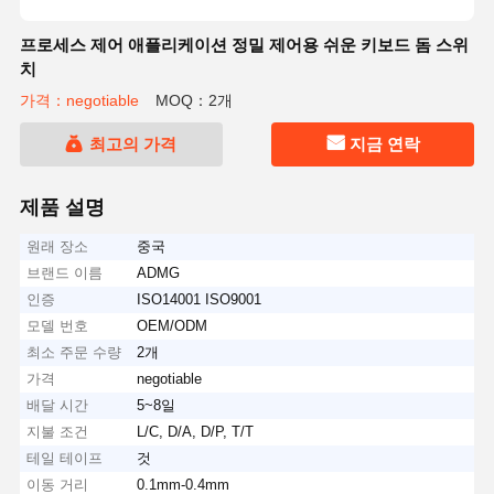
프로세스 제어 애플리케이션 정밀 제어용 쉬운 키보드 돔 스위
치
가격：negotiable
MOQ：2개
최고의 가격
지금 연락
제품 설명
원래 장소
중국
브랜드 이름
ADMG
인증
ISO14001 ISO9001
모델 번호
OEM/ODM
최소 주문 수량
2개
가격
negotiable
배달 시간
5~8일
지불 조건
L/C, D/A, D/P, T/T
테일 테이프
것
이동 거리
0.1mm-0.4mm