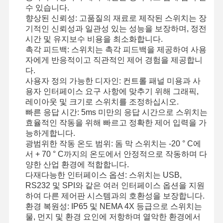
수 있습니다.
향상된 신뢰성: 고품질의 재료로 제작된 스위치는 장
기적인 신뢰성과 일관성 있는 성능을 보장하며, 정전
시간 및 유지보수 비용을 최소화합니다.
촉각 피드백: 스위치는 촉각 피드백을 제공하여 사용
자에게 반응적이고 직관적인 제어 경험을 제공합니
다.
사용자 정의 가능한 디자인: 컨트롤 패널 미용과 사
용자 인터페이스 요구 사항에 맞추기 위해 그래픽,
레이아웃 및 크기로 스위치를 조정하십시오.
빠른 응답 시간: 5ms 미만의 응답 시간으로 스위치는
효율적인 작동을 위해 빠르고 정확한 제어 입력을 가
능하게합니다.
광범위한 작동 온도 범위: 돔 막 스위치는 -20 ° C에
서 + 70 ° C까지의 온도에서 안정적으로 작동하며 다
양한 산업 환경에 적합합니다.
다재다능한 인터페이스 옵션: 스위치는 USB,
RS232 및 SPI와 같은 여러 인터페이스 옵션을 지원
집
제품
비디오
우리 에 관한
하여 다른 제어판 시스템과의 호환성을 보장합니다.
것
환경 복원성: IP65 및 NEMA 4X 등급으로 스위치는
물, 먼지 및 환경 요인에 저항하며 열악한 환경에서