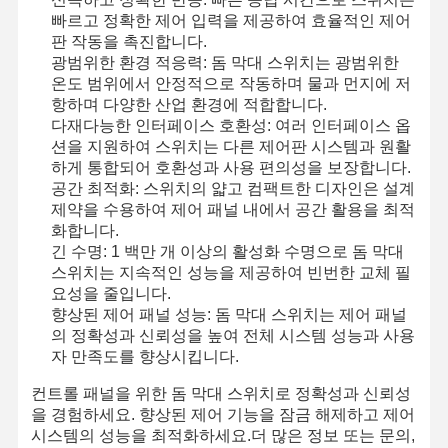
빠르고 정확한 제어 입력을 제공하여 효율적인 제어
백라이트 멤브레인 스위치
판 작동을 촉진합니다.
광범위한 환경 적응력: 돔 막대 스위치는 광범위한
키패드 멤브레인 스위치
온도 범위에서 안정적으로 작동하며 물과 먼지에 저
항하며 다양한 산업 환경에 적합합니다.
얇은막 패널 스위치
다재다능한 인터페이스 호환성: 여러 인터페이스 옵
션을 지원하여 스위치는 다른 제어판 시스템과 원활
그래픽 덮개
하게 통합되어 호환성과 사용 편의성을 보장합니다.
공간 최적화: 스위치의 얇고 컴팩트한 디자인은 설계
PET 회로
제약을 수용하여 제어 패널 내에서 공간 활용을 최적
화합니다.
빛 가이드 필름
긴 수명: 1 백만 개 이상의 활성화 수명으로 돔 막대
스위치는 지속적인 성능을 제공하여 빈번한 교체 필
금속 돔 조립
요성을 줄입니다.
향상된 제어 패널 성능: 돔 막대 스위치는 제어 패널
PMMA 렌즈
의 정확성과 신뢰성을 높여 전체 시스템 성능과 사용
자 만족도를 향상시킵니다.
컨트롤 패널을 위한 돔 막대 스위치로 정확성과 신뢰성
을 경험하세요. 향상된 제어 기능을 잠금 해제하고 제어
시스템의 성능을 최적화하세요.더 많은 정보 또는 문의,