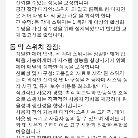
신뢰할 수있는 성능을 보장합니다.
공간 절감 디자인: 스위치 의 얇고 콤팩트 한 디자인
은 제어 패널 내 의 공간 사용 을 최적화 한다.
긴 수명: 돔 막대 스위치는 1 백만 개 이상의 활성화
공장 투어
품질 관리
저희와 연락
뉴스
수명을 가진 장수성을 위해 설계되었으며 빈번한 교
체 필요성을 줄입니다.
돔 막 스위치 장점:
정밀한 제어 입력: 돔 막대 스위치는 정밀한 제어 입
력을 가능하게하여 시스템 성능을 향상시키기 위해
인용 을 요청
하십시오
제어 패널의 정확한 작동을 보장합니다.
신뢰성 및 내구성: 고품질의 재료로 제작 된 스위치
는 예외적인 신뢰성 및 내구성을 제공하며 시스템 정
맞춘 멤브레인 스위치
지 시간 및 유지 보수 비용을 최소화합니다.
직관적인 사용자 경험: 촉각 피드백과 반응적인 조작
산업적 멤브레인 스위치
으로 스위치는 직관적인 사용자 경험을 제공하여 효
율성과 생산성을 향상시킵니다.
신축막 스위치
사용자 정의 가능한 디자인: 스위치는 그래픽, 레이
아웃 및 크기로 사용자 정의 할 수 있으며 제어판 미
PCB 멤브레인 스위치
학 및 사용자 인터페이스 요구 사항과 원활한 통합을
허용합니다.
FPC 멤브레인 스위치
신속하고 정확한 반응: 빠른 응답 시간으로 스위치는