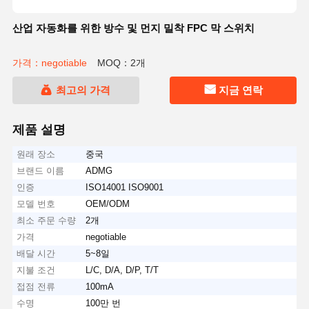
산업 자동화를 위한 방수 및 먼지 밀착 FPC 막 스위치
가격：negotiable
MOQ：2개
최고의 가격
지금 연락
제품 설명
원래 장소
중국
브랜드 이름
ADMG
인증
ISO14001 ISO9001
모델 번호
OEM/ODM
최소 주문 수량
2개
가격
negotiable
배달 시간
5~8일
지불 조건
L/C, D/A, D/P, T/T
접점 전류
100mA
수명
100만 번