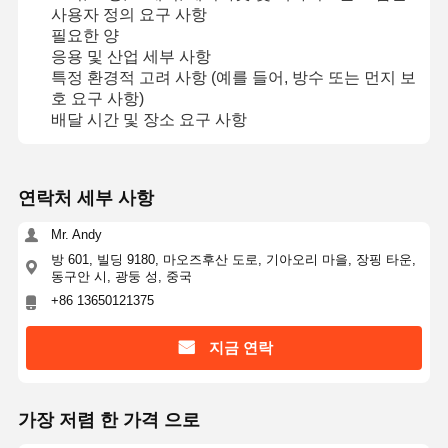
사용자 정의 요구 사항
필요한 양
응용 및 산업 세부 사항
특정 환경적 고려 사항 (예를 들어, 방수 또는 먼지 보
공장 투어
품질 관리
저희와 연락
뉴스
호 요구 사항)
배달 시간 및 장소 요구 사항
연락처 세부 사항
인용 을 요청
하십시오
Mr. Andy
방 601, 빌딩 9180, 마오즈후산 도로, 기아오리 마을, 장핑 타운,
맞춘 멤브레인 스위치
동구안 시, 광둥 성, 중국
+86 13650121375
산업적 멤브레인 스위치
지금 연락
신축막 스위치
PCB 멤브레인 스위치
가장 저렴 한 가격 으로
FPC 멤브레인 스위치