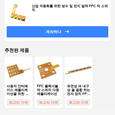
산업 자동화를 위한 방수 및 먼지 밀착 FPC 막 스위
백라이트 멤브레인 스위치
치
키패드 멤브레인 스위치
얇은막 패널 스위치
계속하다
그래픽 덮개
추천된 제품
PET 회로
빛 가이드 필름
금속 돔 조립
PMMA 렌즈
사용자 인터페
FPC 플렉서블
유연성 과 내구
이스 애플리케
막 스위치 다중
성 을 결합 하는
이션을 위한 단
애플리케이션
전자 장치 FPC
일 계층 사용자
망막 스위치
정의 가능한
최고의 가격
최고의 가격
최고의 가격
FPC 막 스위치