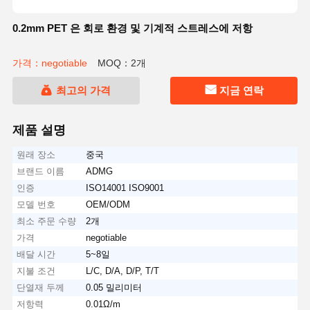
0.2mm PET 은 회로 환경 및 기계적 스트레스에 저항
가격：negotiable
MOQ：2개
최고의 가격
지금 연락
제품 설명
원래 장소
중국
브랜드 이름
ADMG
인증
ISO14001 ISO9001
모델 번호
OEM/ODM
최소 주문 수량
2개
가격
negotiable
배달 시간
5~8일
지불 조건
L/C, D/A, D/P, T/T
단열재 두께
0.05 밀리미터
저항력
0.01Ω/m