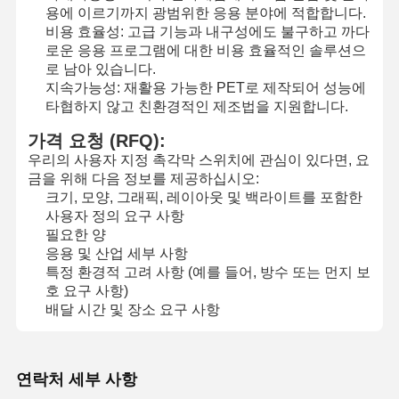
용에 이르기까지 광범위한 응용 분야에 적합합니다.
비용 효율성: 고급 기능과 내구성에도 불구하고 까다
로운 응용 프로그램에 대한 비용 효율적인 솔루션으
로 남아 있습니다.
공장 투어
품질 관리
저희와 연락
뉴스
지속가능성: 재활용 가능한 PET로 제작되어 성능에
타협하지 않고 친환경적인 제조법을 지원합니다.
가격 요청 (RFQ):
우리의 사용자 지정 촉각막 스위치에 관심이 있다면, 요
인용 을 요청
금을 위해 다음 정보를 제공하십시오:
하십시오
크기, 모양, 그래픽, 레이아웃 및 백라이트를 포함한
사용자 정의 요구 사항
필요한 양
맞춘 멤브레인 스위치
응용 및 산업 세부 사항
특정 환경적 고려 사항 (예를 들어, 방수 또는 먼지 보
산업적 멤브레인 스위치
호 요구 사항)
배달 시간 및 장소 요구 사항
신축막 스위치
PCB 멤브레인 스위치
연락처 세부 사항
FPC 멤브레인 스위치