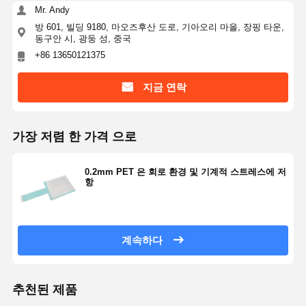
Mr. Andy
백라이트 멤브레인 스위치
방 601, 빌딩 9180, 마오즈후산 도로, 기아오리 마을, 장핑 타운,
동구안 시, 광둥 성, 중국
키패드 멤브레인 스위치
+86 13650121375
얇은막 패널 스위치
지금 연락
그래픽 덮개
가장 저렴 한 가격 으로
PET 회로
빛 가이드 필름
0.2mm PET 은 회로 환경 및 기계적 스트레스에 저
항
금속 돔 조립
PMMA 렌즈
계속하다
추천된 제품