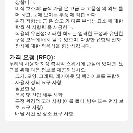
장합니다.
미적 호소력: 금색 가공 은 고급 과 고품질 의 외모 를
더 하고, 눈에 보이는 부품 에 적합 하다.
환경 저항성: 금 은 습도 와 다른 부식성 요소 에 대한
공장 투어
품질 관리
저희와 연락
뉴스
탁월 한 저항력 을 제공한다.
적용의 유연성: 이러한 회로는 엄격한 구성과 유연한
구성 모두에 배치 될 수 있으며, 다양한 유형의 전자
장치에 대한 적용성을 향상시킵니다.
가격 요청 (RFQ):
인용 을 요청
우리의 사용자 지정 촉각막 스위치에 관심이 있다면, 요
하십시오
금을 위해 다음 정보를 제공하십시오:
크기, 모양, 그래픽, 레이아웃 및 백라이트를 포함한
맞춘 멤브레인 스위치
사용자 정의 요구 사항
필요한 양
산업적 멤브레인 스위치
응용 및 산업 세부 사항
특정 환경적 고려 사항 (예를 들어, 방수 또는 먼지 보
신축막 스위치
호 요구 사항)
배달 시간 및 장소 요구 사항
PCB 멤브레인 스위치
FPC 멤브레인 스위치