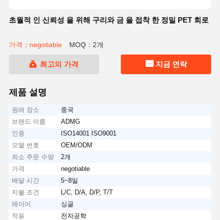
초월적 인 신뢰성 을 위해 구리와 금 을 접착 한 정밀 PET 회로
가격：negotiable
MOQ：2개
최고의 가격
지금 연락
제품 설명
원래 장소
중국
브랜드 이름
ADMG
인증
ISO14001 ISO9001
모델 번호
OEM/ODM
최소 주문 수량
2개
가격
negotiable
배달 시간
5~8일
지불 조건
L/C, D/A, D/P, T/T
레이어
싱글
적용
전자공학