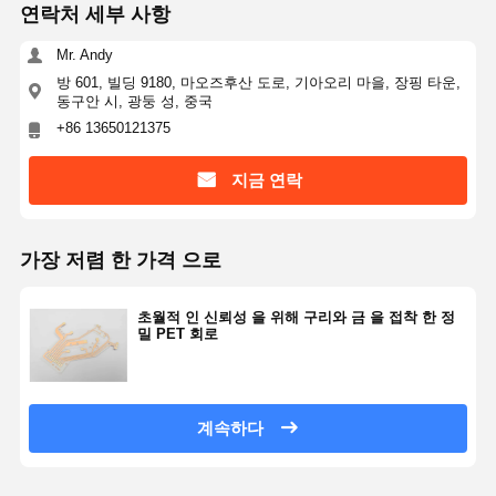
연락처 세부 사항
백라이트 멤브레인 스위치
Mr. Andy
방 601, 빌딩 9180, 마오즈후산 도로, 기아오리 마을, 장핑 타운,
키패드 멤브레인 스위치
동구안 시, 광둥 성, 중국
+86 13650121375
얇은막 패널 스위치
그래픽 덮개
지금 연락
PET 회로
가장 저렴 한 가격 으로
빛 가이드 필름
금속 돔 조립
초월적 인 신뢰성 을 위해 구리와 금 을 접착 한 정
밀 PET 회로
PMMA 렌즈
계속하다